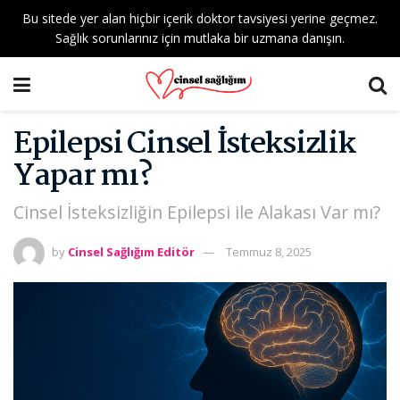
Bu sitede yer alan hiçbir içerik doktor tavsiyesi yerine geçmez.
Sağlık sorunlarınız için mutlaka bir uzmana danışın.
Epilepsi Cinsel İsteksizlik
Yapar mı?
Cinsel İsteksizliğin Epilepsi ile Alakası Var mı?
by
Cinsel Sağlığım Editör
Temmuz 8, 2025