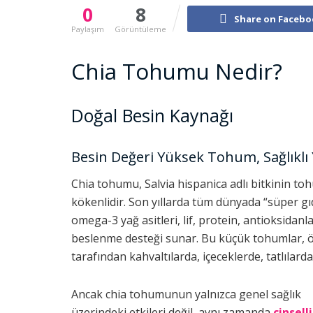
0
8
Share on Facebo
Paylaşım
Görüntüleme
Chia Tohumu Nedir?
Doğal Besin Kaynağı
Besin Değeri Yüksek Tohum, Sağlıklı
Chia tohumu, Salvia hispanica adlı bitkinin to
kökenlidir. Son yıllarda tüm dünyada “süper g
omega-3 yağ asitleri, lif, protein, antioksidanl
beslenme desteği sunar. Bu küçük tohumlar, öze
tarafından kahvaltılarda, içeceklerde, tatlılarda 
Ancak chia tohumunun yalnızca genel sağlık
üzerindeki etkileri değil, aynı zamanda
cinsell