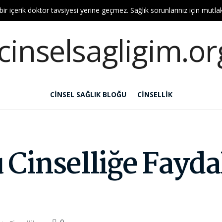
bir içerik doktor tavsiyesi yerine geçmez. Sağlık sorunlarınız için mutl
CINSEL SAĞLIK BLOĞU
CINSELLIK
Cinselliğe Fayda