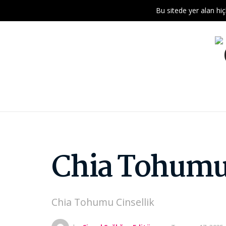
Bu sitede yer alan hiç
Chia Tohumu 
Chia Tohumu Cinsellik