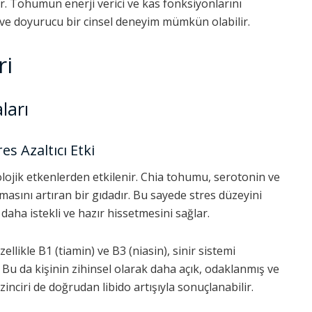
dir. Tohumun enerji verici ve kas fonksiyonlarını
i ve doyurucu bir cinsel deneyim mümkün olabilir.
ri
ları
es Azaltıcı Etki
kolojik etkenlerden etkilenir. Chia tohumu, serotonin ve
sını artıran bir gıdadır. Bu sayede stres düzeyini
ni daha istekli ve hazır hissetmesini sağlar.
llikle B1 (tiamin) ve B3 (niasin), sinir sistemi
r. Bu da kişinin zihinsel olarak daha açık, odaklanmış ve
inciri de doğrudan libido artışıyla sonuçlanabilir.