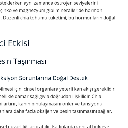
esteklerken aynı zamanda östrojen seviyelerini
ği çinko ve magnezyum gibi mineraller de hormon
. Düzenli chia tohumu tüketimi, bu hormonların doğal
i Etkisi
esin Taşınması
eksiyon Sorunlarına Doğal Destek
ilmesi için, cinsel organlara yeterli kan akışı gereklidir.
llikle damar sağlığıyla doğrudan ilişkilidir. Chia
i artırır, kanın pıhtılaşmasını önler ve tansiyonu
anlara daha fazla oksijen ve besin taşınmasını sağlar.
l duyarlılığı artırabilir. Kadınlarda genital bölgeye