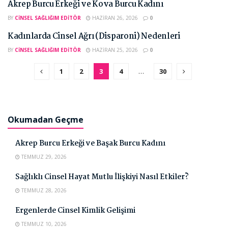
Akrep Burcu Erkeği ve Kova Burcu Kadını
BY
CINSEL SAĞLIĞIM EDITÖR
HAZIRAN 26, 2026
0
Kadınlarda Cinsel Ağrı (Disparoni) Nedenleri
BY
CINSEL SAĞLIĞIM EDITÖR
HAZIRAN 25, 2026
0
1
2
3
4
…
30
Okumadan Geçme
Akrep Burcu Erkeği ve Başak Burcu Kadını
TEMMUZ 29, 2026
Sağlıklı Cinsel Hayat Mutlu İlişkiyi Nasıl Etkiler?
TEMMUZ 28, 2026
Ergenlerde Cinsel Kimlik Gelişimi
TEMMUZ 10, 2026