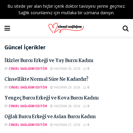
Bu sitede yer alan hiçbir içerik doktor tavsiyesi yerine geçmez.
Sağlık sorunlarınız için mutlaka bir uzmana danışın.
Güncel İçerikler
İkizler Burcu Erkeği ve Yay Burcu Kadını
BY
CINSEL SAĞLIĞIM EDITÖR
HAZIRAN 30, 2026
0
Cinsellikte Normal Süre Ne Kadardır?
BY
CINSEL SAĞLIĞIM EDITÖR
HAZIRAN 29, 2026
0
Yengeç Burcu Erkeği ve Kova Burcu Kadını
BY
CINSEL SAĞLIĞIM EDITÖR
HAZIRAN 28, 2026
0
Oğlak Burcu Erkeği ve Aslan Burcu Kadını
BY
CINSEL SAĞLIĞIM EDITÖR
HAZIRAN 27, 2026
0